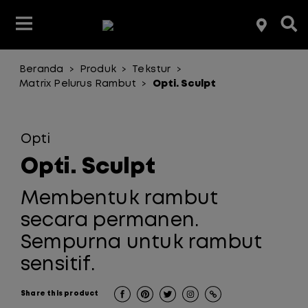
Beranda
Produk
Tekstur
>
>
>
anja Berdasarkan Jenis Produk
anja Berdasarkan Jenis Produk
Belanja Menurut Merek
Temukan
Matrix Pelurus Rambut
Opti. Sculpt
>
Belanja berdasarkan merek
Belanja berdasarkan merek
Opti
Opti. Sculpt
Membentuk rambut
secara permanen.
Sempurna untuk rambut
sensitif.
Share this product