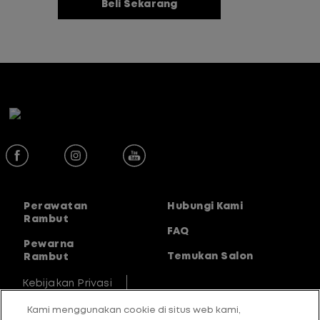
membantu proses smoothing atau
Beli Sekarang
pelurusan rambut tanpa membuat
rambut patah dan rusak pertama dari
Matrix.
Perawatan
Hubungi Kami
Rambut
FAQ
Pewarna
Temukan Salon
Rambut
Kebijakan Privasi
Kami menggunakan cookie di situs web kami,
Pernyataan Aksesibilitas