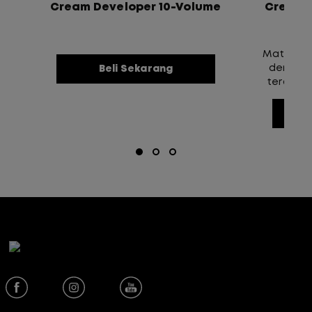
Cream Developer 10-Volume
Cream 
Matrix c
dengan 
Beli Sekarang
tercapai
untuk p