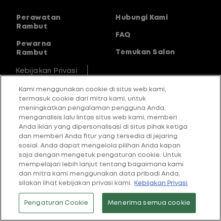
Perawatan
Hubungi Kami
Rambut
FAQ
Pewarna
Temukan Salon
Rambut
Kebijakan Privasi
Kami menggunakan cookie di situs web kami,
Pernyataan Aksesibilitas
termasuk cookie dari mitra kami, untuk
meningkatkan pengalaman pengguna Anda,
Pengaturan cookie
Syarat Penggunaan
menganalisis lalu lintas situs web kami, memberi
Anda iklan yang dipersonalisasi di situs pihak ketiga
Ketentuan Izin Konten Pengguna
dan memberi Anda fitur yang tersedia di jejaring
sosial. Anda dapat mengelola pilihan Anda kapan
saja dengan mengetuk pengaturan cookie. Untuk
Kebijakan Anti Pembajakan
mempelajari lebih lanjut tentang bagaimana kami
dan mitra kami menggunakan data pribadi Anda,
silakan lihat kebijakan privasi kami.
Kebijakan Privasi
Pengaturan Cookie
Menerima semua cookie