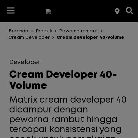
Beranda
Produk
Pewarna rambut
>
>
>
anja Berdasarkan Jenis Produk
anja Berdasarkan Jenis Produk
Belanja Menurut Merek
Temukan
Cream Developer
Cream Developer 40-Volume
>
Belanja berdasarkan merek
Belanja berdasarkan merek
Developer
Cream Developer 40-
Volume
Matrix cream developer 40
dicampur dengan
pewarna rambut hingga
tercapai konsistensi yang